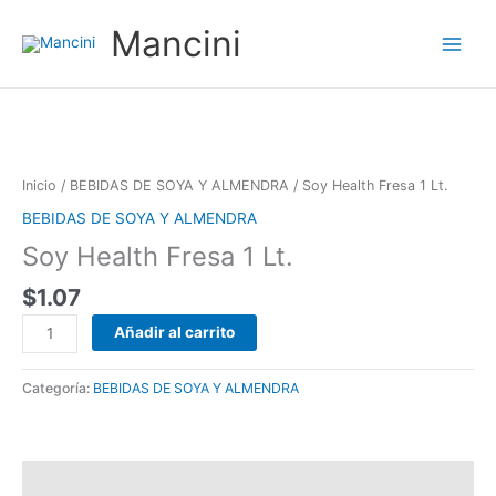
Ir
Mancini
al
contenido
Soy
Health
Fresa
Inicio
/
BEBIDAS DE SOYA Y ALMENDRA
/ Soy Health Fresa 1 Lt.
1
BEBIDAS DE SOYA Y ALMENDRA
Lt.
Soy Health Fresa 1 Lt.
cantidad
$
1.07
Añadir al carrito
Categoría:
BEBIDAS DE SOYA Y ALMENDRA
Valoraciones (0)