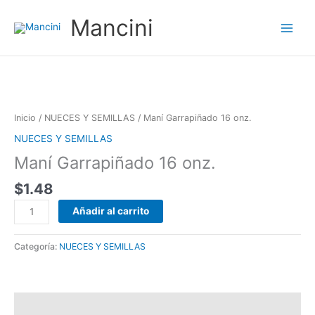
Ir
Mancini
al
contenido
Maní
Garrapiñado
16
Inicio
/
NUECES Y SEMILLAS
/ Maní Garrapiñado 16 onz.
onz.
NUECES Y SEMILLAS
cantidad
Maní Garrapiñado 16 onz.
$
1.48
Añadir al carrito
Categoría:
NUECES Y SEMILLAS
Valoraciones (0)