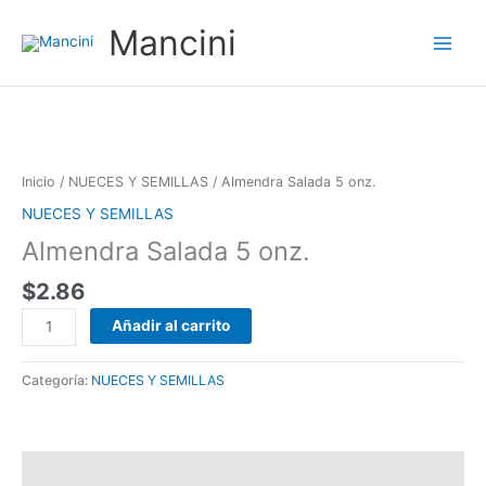
Ir
Mancini
al
contenido
Almendra
Salada
5
Inicio
/
NUECES Y SEMILLAS
/ Almendra Salada 5 onz.
onz.
NUECES Y SEMILLAS
cantidad
Almendra Salada 5 onz.
$
2.86
Añadir al carrito
Categoría:
NUECES Y SEMILLAS
Valoraciones (0)